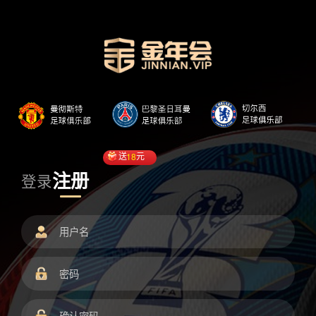
送
18
元
注册
登录